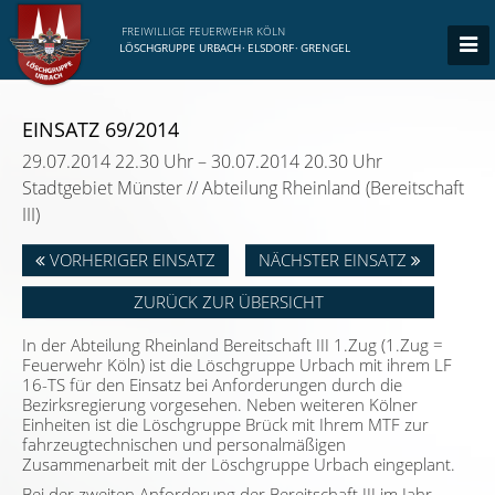
FREIWILLIGE FEUERWEHR KÖLN
LÖSCHGRUPPE URBACH
·
ELSDORF
·
GRENGEL
EINSATZ 69/2014
29.07.2014 22.30 Uhr – 30.07.2014 20.30 Uhr
Stadtgebiet Münster // Abteilung Rheinland (Bereitschaft
III)
VORHERIGER EINSATZ
NÄCHSTER EINSATZ
ZURÜCK ZUR ÜBERSICHT
In der Abteilung Rheinland Bereitschaft III 1.Zug (1.Zug =
Feuerwehr Köln) ist die Löschgruppe Urbach mit ihrem LF
16-TS für den Einsatz bei Anforderungen durch die
Bezirksregierung vorgesehen. Neben weiteren Kölner
Einheiten ist die Löschgruppe Brück mit Ihrem MTF zur
fahrzeugtechnischen und personalmäßigen
Zusammenarbeit mit der Löschgruppe Urbach eingeplant.
Bei der zweiten Anforderung der Bereitschaft III im Jahr