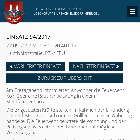
FREIWILLIGE FEUERWEHR KÖLN
LÖSCHGRUPPE URBACH
·
ELSDORF
·
GRENGEL
EINSATZ 94/2017
22.09.2017 // 20.30 – 20.40 Uhr
Humboldtstraße, PZ // FEU1
VORHERIGER EINSATZ
NÄCHSTER EINSATZ
ZURÜCK ZUR ÜBERSICHT
Am Freitagabend informierten Anwohner die Feuerwehr
Köln über eine Rauchentwicklung in einem
Mehrfamilienhaus.
Die eingesetzten Kräfte stellten im Rahmen der Erkundung
schnell fest, dass es sich um ein Grillfeuer in einer Wohnung
handelte. Die Feuerwehr belüftete die Wohnung und der
Rettungsdienst sichtete den Bewohner auf mögliche
Verletzungen.