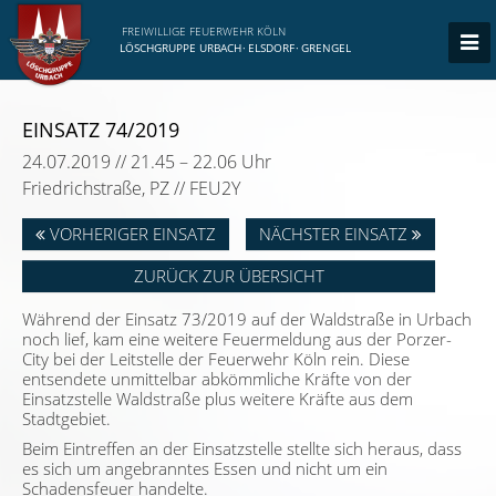
FREIWILLIGE FEUERWEHR KÖLN
LÖSCHGRUPPE URBACH
·
ELSDORF
·
GRENGEL
EINSATZ 74/2019
24.07.2019 // 21.45 – 22.06 Uhr
Friedrichstraße, PZ // FEU2Y
VORHERIGER EINSATZ
NÄCHSTER EINSATZ
ZURÜCK ZUR ÜBERSICHT
Während der Einsatz 73/2019 auf der Waldstraße in Urbach
noch lief, kam eine weitere Feuermeldung aus der Porzer-
City bei der Leitstelle der Feuerwehr Köln rein. Diese
entsendete unmittelbar abkömmliche Kräfte von der
Einsatzstelle Waldstraße plus weitere Kräfte aus dem
Stadtgebiet.
Beim Eintreffen an der Einsatzstelle stellte sich heraus, dass
es sich um angebranntes Essen und nicht um ein
Schadensfeuer handelte.