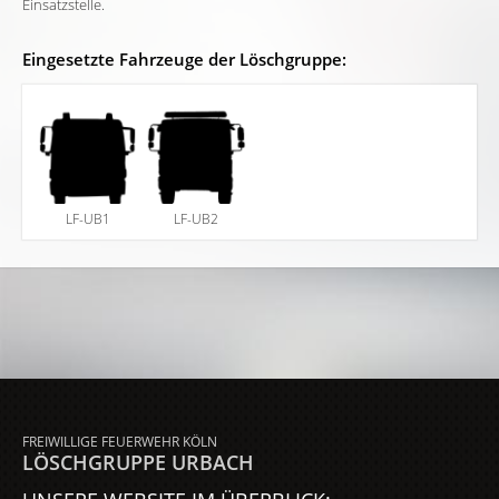
Einsatzstelle.
Eingesetzte Fahrzeuge der Löschgruppe:
LF-UB1
LF-UB2
FREIWILLIGE FEUERWEHR KÖLN
LÖSCHGRUPPE URBACH