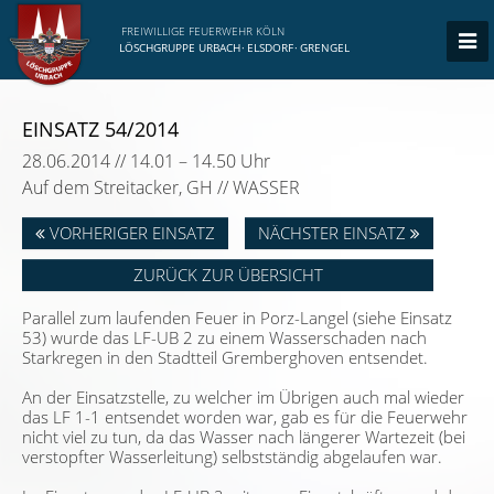
FREIWILLIGE FEUERWEHR KÖLN
LÖSCHGRUPPE URBACH
·
ELSDORF
·
GRENGEL
EINSATZ 54/2014
28.06.2014 // 14.01 – 14.50 Uhr
Auf dem Streitacker, GH // WASSER
VORHERIGER EINSATZ
NÄCHSTER EINSATZ
ZURÜCK ZUR ÜBERSICHT
Parallel zum laufenden Feuer in Porz-Langel (siehe Einsatz
53) wurde das LF-UB 2 zu einem Wasserschaden nach
Starkregen in den Stadtteil Gremberghoven entsendet.
An der Einsatzstelle, zu welcher im Übrigen auch mal wieder
das LF 1-1 entsendet worden war, gab es für die Feuerwehr
nicht viel zu tun, da das Wasser nach längerer Wartezeit (bei
verstopfter Wasserleitung) selbstständig abgelaufen war.